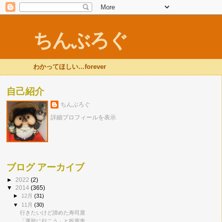
ちんぶろぐ
わかってほしい…forever
自己紹介
ちんぶろぐ
詳細プロフィールを表示
ブログ アーカイブ
►
2022
(2)
▼
2014
(365)
►
12月
(31)
▼
11月
(30)
行きたいけど諦めた寿司屋
「選挙に行こう」と投票率