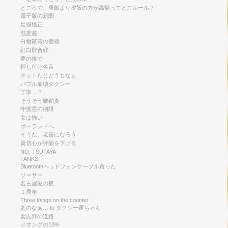
ところで、昼飯より夕飯の方が高額ってどこルール？
電子版の新聞
足指矯正
温度差
白物家電の価格
紅白歌合戦
夢の後で
押し付け名言
ネットだとどうもなぁ…
バブル崩壊タクシー
丁寧…？
そうそう腱鞘炎
守護霊の期限
女は怖い
ポーランドへ
そうだ、老害になろう
親切心が評価を下げる
NO, TSUTAYA
FANKS!
Bluetoothヘッドフォンケーブル買った
ソーサー
名古屋港の夜
１周年
Three things on the counter
あのなぁ… to タクシー運ちゃん
習志野の道路
ジオングの10%