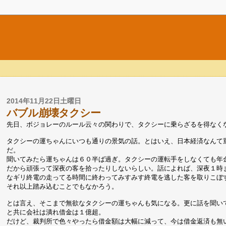
2014年11月22日土曜日
バブル崩壊タクシー
先日、ボジョレーのルール云々の関わりで、タクシーに乗らざるを得なく
タクシーの運ちゃんにいつも通りの景気の話。とはいえ、日本経済なんて
だ。
聞いてみたら運ちゃんは６０半ば過ぎ。タクシーの運転手をしなくても年
だから頑張って深夜の客を拾ったりしないらしい。話によれば、深夜１時
なギリ終電の走ってる時間に終わってみすみす終電を逃した客を取りこぼ
それ以上踏み込むことでもなかろう。
とは言え、そこまで無欲なタクシーの運ちゃんも気になる。更に話を聞い
と共に会社は潰れ借金は１億超。
だけど、裁判所で色々やったら借金額は大幅に減って、今は借金返済も無