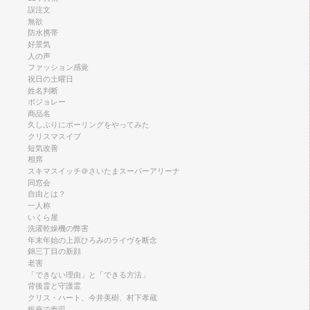
誤注文
無欲
防水携帯
好景気
人の声
ファッション感覚
祝日の土曜日
姓名判断
ボジョレー
商品名
久しぶりにボーリングをやってみた
クリスマスイブ
短気改善
相席
スキマスイッチ＠さいたまスーパーアリーナ
同窓会
自由とは？
一人称
いくら屋
洗濯乾燥機の弊害
年末年始の上原ひろみのライヴを断念
錦三丁目の新顔
老害
「できない理由」と「できる方法」
背後霊と守護霊
クリス・ハート、今井美樹、村下孝蔵
銀座で寿司