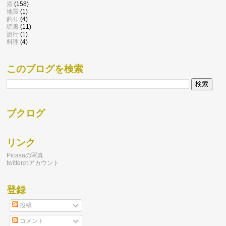
酒
(158)
地震
(1)
釣り
(4)
読書
(11)
旅行
(1)
料理
(4)
このブログを検索
ブクログ
リンク
Picasaの写真
twitterのアカウント
登録
投稿
コメント