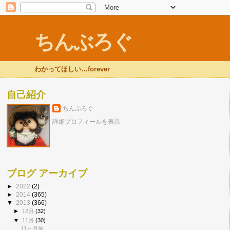
ちんぶろぐ
わかってほしい…forever
自己紹介
ちんぶろぐ
詳細プロフィールを表示
ブログ アーカイブ
►
2022
(2)
►
2014
(365)
▼
2013
(366)
►
12月
(32)
▼
11月
(30)
11ヶ月前