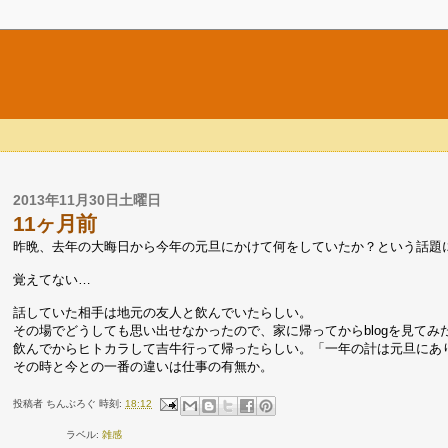
2013年11月30日土曜日
11ヶ月前
昨晩、去年の大晦日から今年の元旦にかけて何をしていたか？という話題
覚えてない…
話していた相手は地元の友人と飲んでいたらしい。
その場でどうしても思い出せなかったので、家に帰ってからblogを見てみ
飲んでからヒトカラして吉牛行って帰ったらしい。「一年の計は元旦にあ
その時と今との一番の違いは仕事の有無か。
投稿者
ちんぶろぐ
時刻:
18:12
ラベル:
雑感